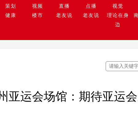
策划
视频
直播
点播
视觉
健康
楼市
老友说
老友说
理论在身
边
州亚运会场馆：期待亚运会