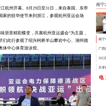
南宁
浙江杭州开幕。8月29日至31日，来自泰国、东帝
国家的驻华使节来到浙江，参观杭州亚运会场
品味浙里精彩蝶变，共襄杭州亚运盛会”为主题，
南宁
节们此行参观了绍兴柯桥羊山攀岩中心、湖州德
奥体中心体育游泳馆。
广西
20
共享