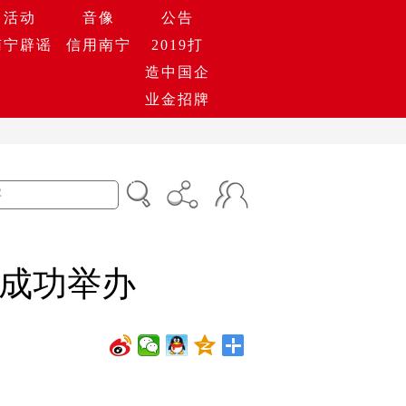
活动
音像
公告
南宁辟谣
信用南宁
2019打
造中国企
业金招牌
成功举办