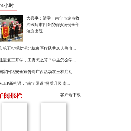
24小时
大喜事：清零！南宁市定点收
治医院市四医院确诊病例全部
治愈出院
市第五批援助湖北抗疫医疗队共36人热血...
延迟复工开学，工资怎么算？学生怎么学...
22国家网络安全宣传周广西活动在玉林启动
RCEP新机遇，“南宁渠道”提质升级|南...
客户端下载