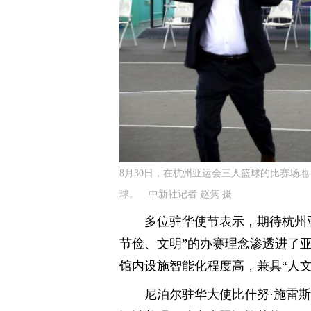
8月30日，在杭州亚运会三人篮球的比赛场
球。 中新社记者 赵隽 摄
多位驻华使节表示，期待杭州
节俭、文明”的办赛理念渗透进了
馆内设施智能化程度高，兼具“人文
尼泊尔驻华大使比什努·施雷