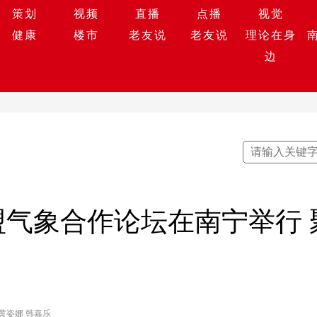
策划
视频
直播
点播
视觉
健康
楼市
老友说
老友说
理论在身
边
盟气象合作论坛在南宁举行
黄姿娜 韩嘉乐