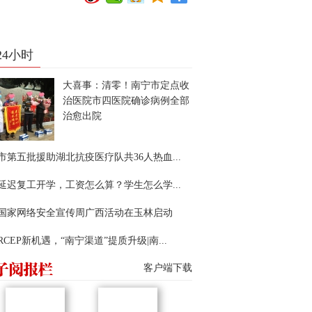
24小时
大喜事：清零！南宁市定点收
治医院市四医院确诊病例全部
治愈出院
市第五批援助湖北抗疫医疗队共36人热血...
延迟复工开学，工资怎么算？学生怎么学...
22国家网络安全宣传周广西活动在玉林启动
RCEP新机遇，“南宁渠道”提质升级|南...
客户端下载