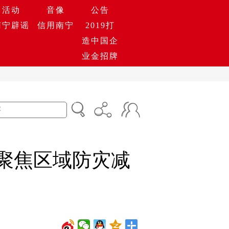
活动
音像
公告
南宁辟谣
信用南宁
2019打
造中国企
业金招牌
 聚焦区域防灾减