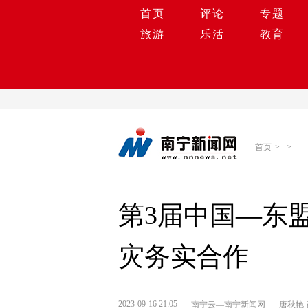
首页
评论
专题
旅游
乐活
教育
首页
>
>
第3届中国—东
灾务实合作
2023-09-16 21:05
南宁云—南宁新闻网
唐秋艳 