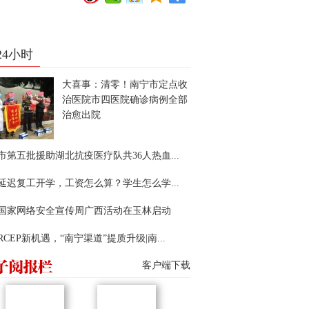
24小时
大喜事：清零！南宁市定点收
治医院市四医院确诊病例全部
治愈出院
市第五批援助湖北抗疫医疗队共36人热血...
延迟复工开学，工资怎么算？学生怎么学...
22国家网络安全宣传周广西活动在玉林启动
RCEP新机遇，“南宁渠道”提质升级|南...
客户端下载