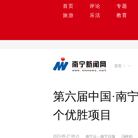
首页
评论
专题
旅游
乐活
教育
首页
>
>
第六届中国·南
个优胜项目
2023-09-27 08:21
南宁云—南宁日报
冯梓剑