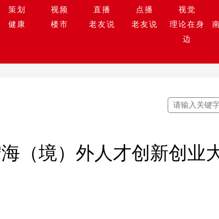
策划
视频
直播
点播
视觉
健康
楼市
老友说
老友说
理论在身
边
宁海（境）外人才创新创业大