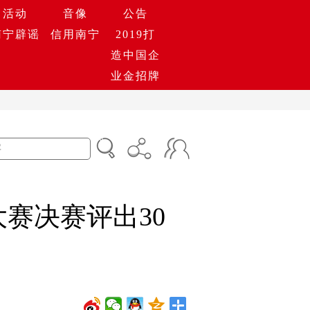
活动
音像
公告
南宁辟谣
信用南宁
2019打
造中国企
业金招牌
赛决赛评出30