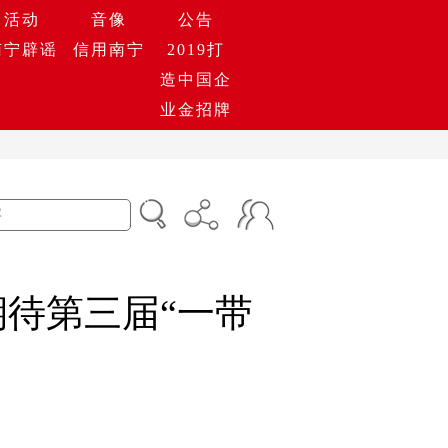
活动
音像
公告
南宁辟谣
信用南宁
2019打
造中国企
业金招牌
待第三届“一带