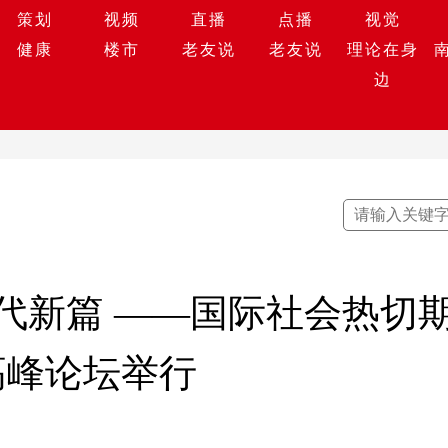
策划
视频
直播
点播
视觉
健康
楼市
老友说
老友说
理论在身
边
代新篇 ——国际社会热切期
高峰论坛举行