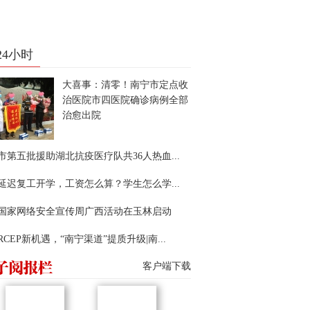
24小时
大喜事：清零！南宁市定点收
治医院市四医院确诊病例全部
治愈出院
市第五批援助湖北抗疫医疗队共36人热血...
延迟复工开学，工资怎么算？学生怎么学...
22国家网络安全宣传周广西活动在玉林启动
RCEP新机遇，“南宁渠道”提质升级|南...
客户端下载