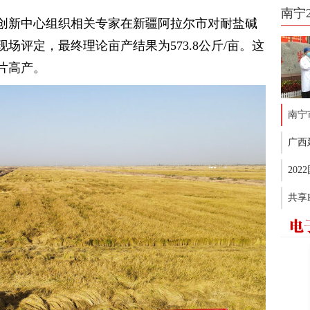
南宁
术创新中心组织相关专家在新疆阿拉尔市对耐盐碱
场评定，最终理论亩产结果为573.8公斤/亩。这
片高产。
南宁
广西
20
共享