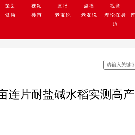
策划
视频
直播
点播
视觉
健康
楼市
老友说
老友说
理论在身
边
亩连片耐盐碱水稻实测高产