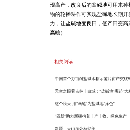
现高产，改良后的盐碱地可用来种
物的轮播耕作可实现盐碱地长期开
力，让盐碱地变良田，低产田变高
高晗）
相关阅读
中国首个万亩耐盐碱水稻示范片亩产突破57
天空之眼看吉林丨白城：“盐碱地”崛起“大
这个秋天 用“画笔”为盐碱地“涂色”
“四新”助力新疆棉花丰产丰收、绿色生产
新疆：天山深处秋韵美