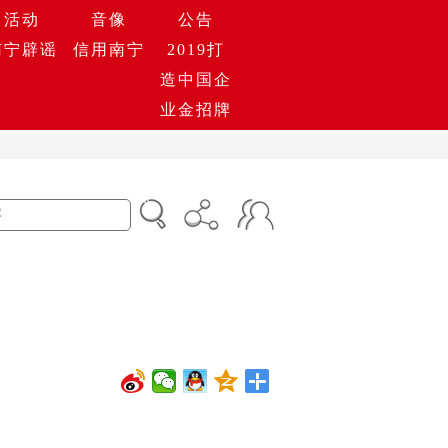
活动
音像
公告
南宁辟谣
信用南宁
2019打
造中国企
业金招牌