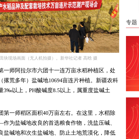
专题
产田块现场画面（无人机拍摄）。新华社记者 高晗 摄
第一师阿拉尔市六团十一连万亩水稻种植区，处
撂荒多年）盐碱地10694亩连片种植。新疆农科
3‰以上，PH酸碱度8.5以上，属重度盐碱土
团第一师稻区面积40万亩左右。在这里，水稻除
—作为盐碱地改良的首选粮食作物，洗盐压碱、
良盐碱地和次生盐碱地、防止土地荒漠化，降低