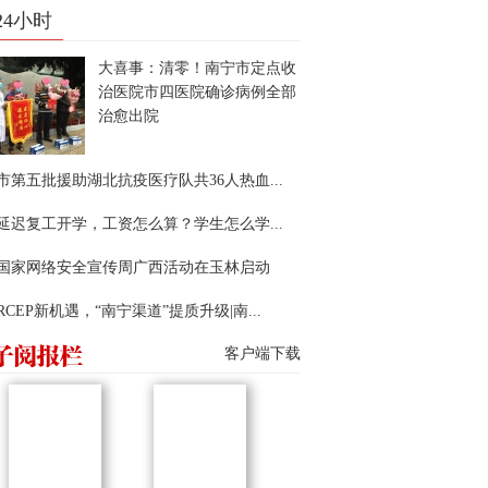
24小时
大喜事：清零！南宁市定点收
治医院市四医院确诊病例全部
治愈出院
市第五批援助湖北抗疫医疗队共36人热血...
延迟复工开学，工资怎么算？学生怎么学...
22国家网络安全宣传周广西活动在玉林启动
RCEP新机遇，“南宁渠道”提质升级|南...
客户端下载