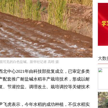
大数
肉眼可见的白色盐碱。新华社记者 高晗 摄
北中心2021年由科技部批复成立，已审定多类
测产配套推广耐盐碱水稻丰产栽培技术，形成以耐
复、节灌控盐、调理改土、栽培调控等关键技术
尹飞虎表示，今年水稻的成功种植，不仅水稻实