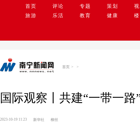
首页
评论
专题
策划
视
旅游
乐活
教育
健康
楼
首页
>
>
国际观察丨共建“一带一路
2023-10-19 11:23
新华社
柳丝