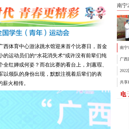
南宁
在广西体育中心游泳跳水馆迎来首个比赛日，首金
南宁
小的运动员们的“水花消失术”或许没有前辈们纯
广西
个全红婵或何姿？而在比赛的看台上，刘蕙瑕、
20
军以领队的身份出现，默默注视着后辈们的表
共享
的薪火相传。