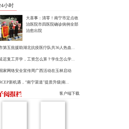
24小时
大喜事：清零！南宁市定点收
治医院市四医院确诊病例全部
治愈出院
市第五批援助湖北抗疫医疗队共36人热血...
延迟复工开学，工资怎么算？学生怎么学...
22国家网络安全宣传周广西活动在玉林启动
RCEP新机遇，“南宁渠道”提质升级|南...
客户端下载