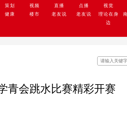
策划
视频
直播
点播
视觉
健康
楼市
老友说
老友说
理论在身
边
学青会跳水比赛精彩开赛