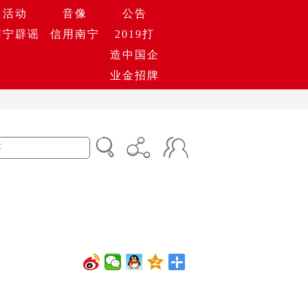
活动
音像
公告
南宁辟谣
信用南宁
2019打
造中国企
业金招牌