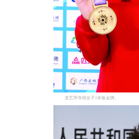
龙艺萍夺得女子1米板金牌。