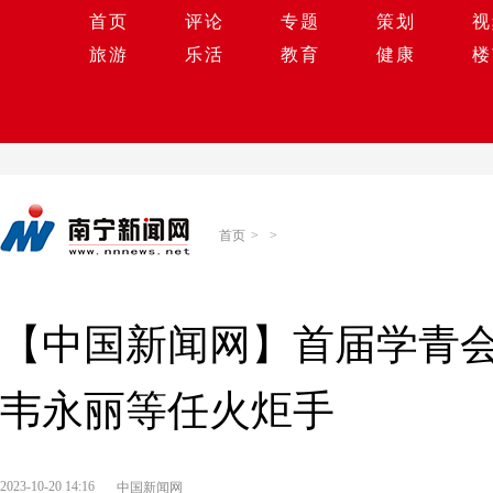
首页
评论
专题
策划
视
旅游
乐活
教育
健康
楼
首页
>
>
【中国新闻网】首届学青
韦永丽等任火炬手
2023-10-20 14:16
中国新闻网