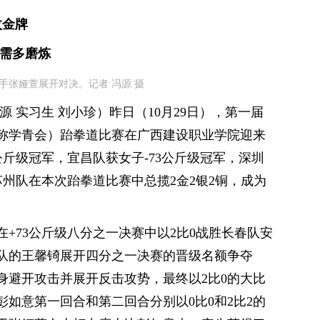
枚金牌
仍需多磨炼
手张娅萱展开对决。记者 冯源 摄
源 实习生 刘小珍）昨日（10月29日），第一届
称学青会）跆拳道比赛在广西建设职业学院迎来
公斤级冠军，宜昌队获女子-73公斤级冠军，深圳
苏州队在本次跆拳道比赛中总揽2金2银2铜，成为
+73公斤级八分之一决赛中以2比0战胜长春队安
队的王馨锜展开四分之一决赛的晋级名额争夺
身避开攻击并展开反击攻势，最终以2比0的大比
如意第一回合和第二回合分别以0比0和2比2的