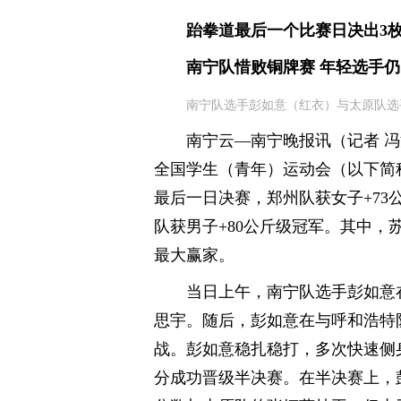
跆拳道最后一个比赛日决出3
南宁队惜败铜牌赛 年轻选手
南宁队选手彭如意（红衣）与太原队选
南宁云—南宁晚报讯（记者 冯
全国学生（青年）运动会（以下简
最后一日决赛，郑州队获女子+73
队获男子+80公斤级冠军。其中，
最大赢家。
当日上午，南宁队选手彭如意在
思宇。随后，彭如意在与呼和浩特
战。彭如意稳扎稳打，多次快速侧
分成功晋级半决赛。在半决赛上，彭