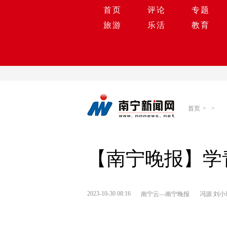
首页
评论
专题
旅游
乐活
教育
首页
>
>
【南宁晚报】学
2023-10-30 08:16
南宁云—南宁晚报
冯源 刘小