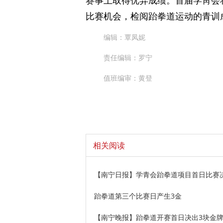
赛事上取得优异成绩。首届学靑会
比赛机会，检阅跆拳道运动的青训
编辑：覃凤妮
责任编辑：罗宁
值班编审：黄登
相关阅读
【南宁日报】学青会跆拳道项目首日比赛
跆拳道第三个比赛日产生3金
【南宁晚报】跆拳道开赛首日决出3块金