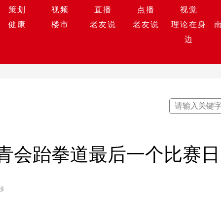
策划
视频
直播
点播
视觉
健康
楼市
老友说
老友说
理论在身
边
青会跆拳道最后一个比赛日
珍