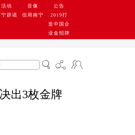
活动
音像
公告
南宁辟谣
信用南宁
2019打
造中国企
业金招牌
决出3枚金牌