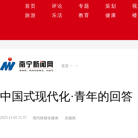
首页
评论
专题
策划
视
旅游
乐活
教育
健康
楼
首页
>
>
中国式现代化·青年的回答
2023-11-01 11:57
现代快报全媒体
吴嫣然