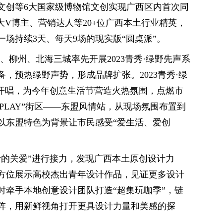
文创等6大国家级博物馆文创实现广西区内首次同
大V博主、营销达人等20+位广西本土行业精英，
场持续3天、每天9场的现实版“圆桌派”。
宁、柳州、北海三城率先开展2023青秀·绿野先声系
，预热绿野声势，形成品牌扩张。2023青秀·绿
先开唱，为今年创意生活节营造火热氛围，点燃市
“PLAY”街区——东盟风情站，从现场氛围布置到
以东盟特色为背景让市民感受“爱生活、爱创
设计的关爱”进行接力，发现广西本土原创设计力
方位展示高校杰出青年设计作品，见证更多设计
时牵手本地创意设计团队打造“超集玩咖季”，链
阵，用新鲜视角打开更具设计力量和美感的探