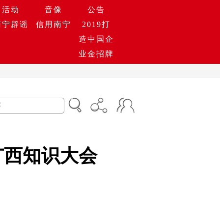
活动
音像
公告
南宁辟谣
信用南宁
2019打
造中国企
业金招牌
广西知识大会