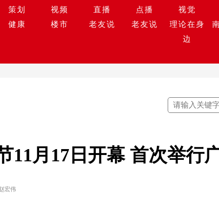
策划
视频
直播
点播
视觉
健康
楼市
老友说
老友说
理论在身
边
11月17日开幕 首次举行
 赵宏伟