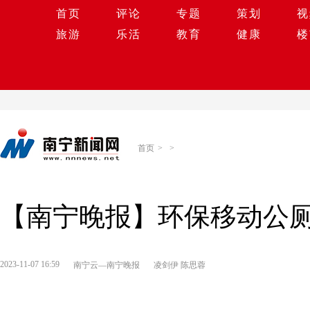
首页
评论
专题
策划
视
旅游
乐活
教育
健康
楼
首页
>
>
【南宁晚报】环保移动公厕
2023-11-07 16:59
南宁云—南宁晚报
凌剑伊 陈思蓉