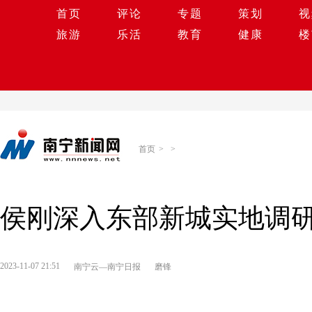
首页
评论
专题
策划
视
旅游
乐活
教育
健康
楼
首页
>
>
侯刚深入东部新城实地调
2023-11-07 21:51
南宁云—南宁日报
磨锋