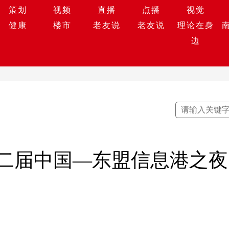
策划
视频
直播
点播
视觉
健康
楼市
老友说
老友说
理论在身
边
第二届中国—东盟信息港之夜