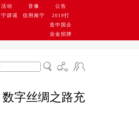
活动
音像
公告
南宁辟谣
信用南宁
2019打
造中国企
业金招牌
 数字丝绸之路充