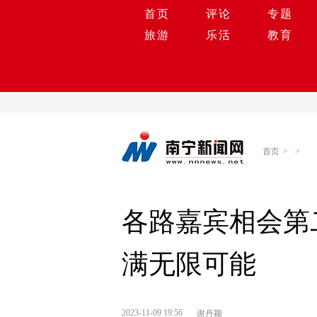
首页
评论
专题
旅游
乐活
教育
首页
>
>
​各路嘉宾相会
满无限可能
2023-11-09 19:56
谢丹颖