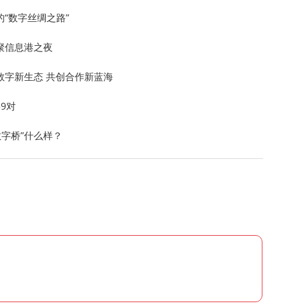
“数字丝绸之路”
聚信息港之夜
数字新生态 共创合作新蓝海
59对
数字桥”什么样？