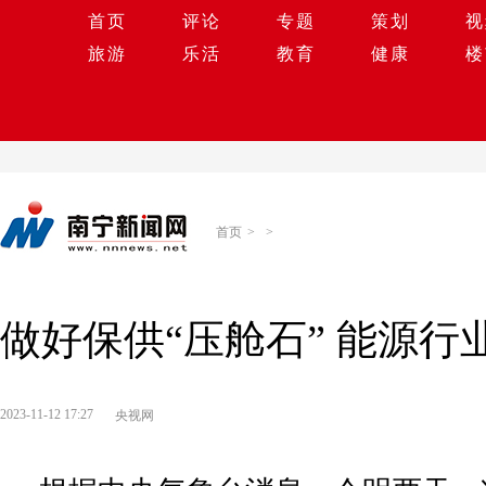
首页
评论
专题
策划
视
旅游
乐活
教育
健康
楼
首页
>
>
做好保供“压舱石” 能源行
2023-11-12 17:27
央视网