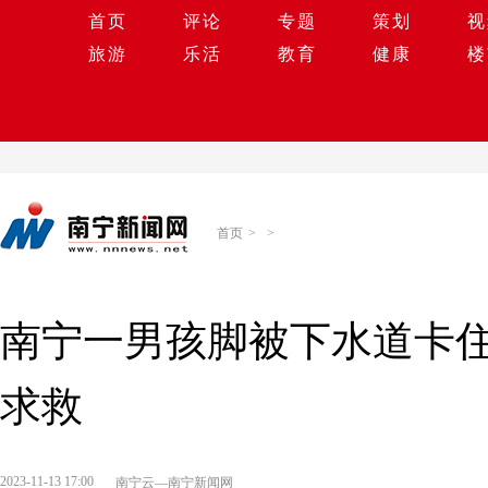
首页
评论
专题
策划
视
旅游
乐活
教育
健康
楼
首页
>
>
南宁一男孩脚被下水道卡住
求救
2023-11-13 17:00
南宁云—南宁新闻网