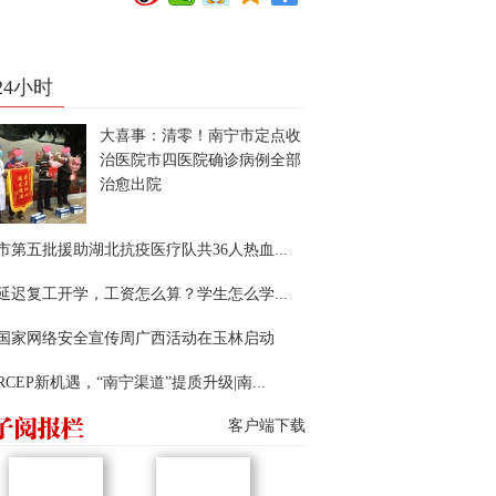
24小时
大喜事：清零！南宁市定点收
治医院市四医院确诊病例全部
治愈出院
市第五批援助湖北抗疫医疗队共36人热血...
延迟复工开学，工资怎么算？学生怎么学...
22国家网络安全宣传周广西活动在玉林启动
RCEP新机遇，“南宁渠道”提质升级|南...
客户端下载