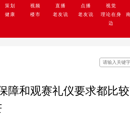
策划
视频
直播
点播
视觉
健康
楼市
老友说
老友说
理论在身
边
保障和观赛礼仪要求都比较
芒