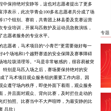
程中保持绝对安静等，这也对志愿者提出了更多
富淳表示，此次学青会100多名志愿者共分成了场
等17个组别。赛前，共青团上林县委及竞赛运营
7次专业培训，开展马匹救护及运动员急救演练，
专题
了志愿者服务的专业水平。
的志愿者，马术项目的“小青芒”更需要做好每一
好4个场地和1个越野赛道的安全保障及赛事障碍
场地垃圾清理等。“马是非常敏感的，很容易被突
。特别是马匹入场之后，赛场要保持绝对的安
”成了马术项目观众服务组的重要工作内容。因
观众遵守场内秩序，即使外面下着雨，观众服务
面，并且面对观众、背向比赛，及时拦住走动的
光灯拍照、比赛当中不大声喧哗，为最安静的比
者 吕欣）