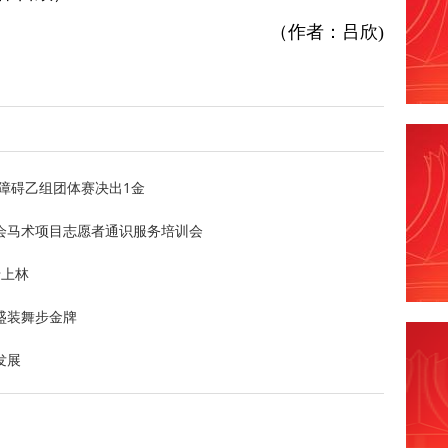
（作者：吕欣)
障碍乙组团体赛决出1金
会马术项目志愿者通识服务培训会
卡上林
盛装舞步金牌
发展