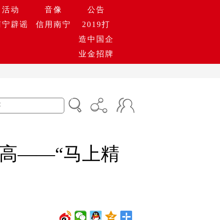
活动
音像
公告
南宁辟谣
信用南宁
2019打
造中国企
业金招牌
高——“马上精