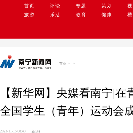
首页
评论
专题
策划
视
旅游
乐活
教育
健康
楼
首页
>
>
【新华网】央媒看南宁|在
全国学生（青年）运动会
2023-11-15 08:48
新华社