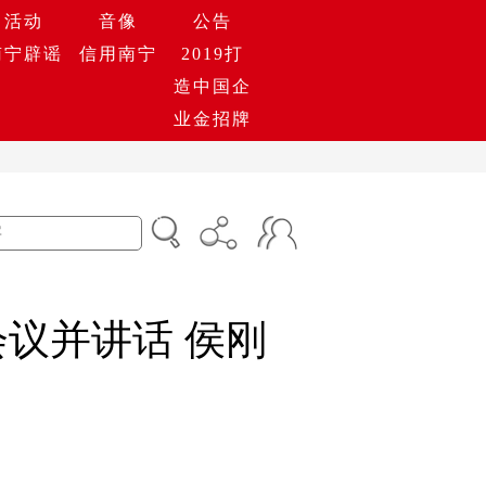
活动
音像
公告
南宁辟谣
信用南宁
2019打
造中国企
业金招牌
议并讲话 侯刚