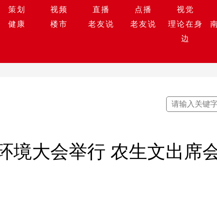
策划
视频
直播
点播
视觉
健康
楼市
老友说
老友说
理论在身
边
环境大会举行 农生文出席会