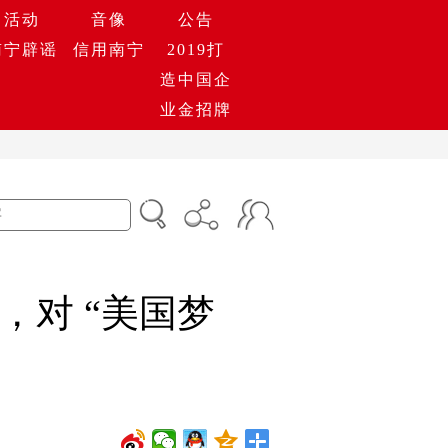
活动
音像
公告
南宁辟谣
信用南宁
2019打
造中国企
业金招牌
对 “美国梦