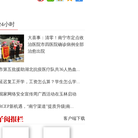
24小时
大喜事：清零！南宁市定点收
治医院市四医院确诊病例全部
治愈出院
市第五批援助湖北抗疫医疗队共36人热血...
延迟复工开学，工资怎么算？学生怎么学...
22国家网络安全宣传周广西活动在玉林启动
RCEP新机遇，“南宁渠道”提质升级|南...
客户端下载