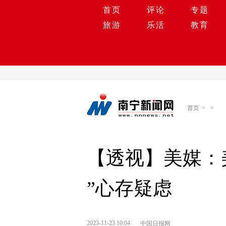
首页
评论
专题
旅游
乐活
教育
首页
>
>
【透视】美媒：
”心存疑虑
2023-11-23 10:04
中国日报网