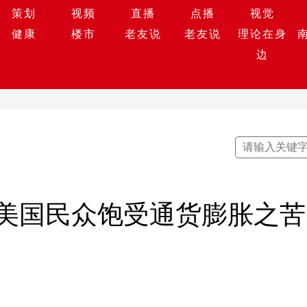
策划
视频
直播
点播
视觉
健康
楼市
老友说
老友说
理论在身
边
美国民众饱受通货膨胀之苦，