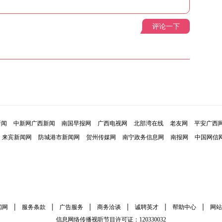
评论一下
新闻
中新网广西新闻
南国早报网
广西电视网
北部湾在线
老友网
平安广西
来宾新闻网
防城港市新闻网
贺州传媒网
南宁政务信息网
南报网
中国网信
|
|
|
|
|
|
闻网
服务条款
广告服务
商务洽谈
诚聘英才
帮助中心
网站
信息网络传播视听节目许可证：120330032