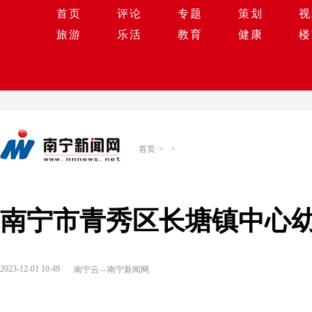
首页
评论
专题
策划
视
旅游
乐活
教育
健康
楼
首页
>
>
南宁市青秀区长塘镇中心
2023-12-01 10:49
南宁云—南宁新闻网