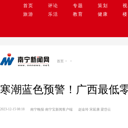
首页
评论
专题
策划
视
旅游
乐活
教育
健康
楼
首页
>
>
寒潮蓝色预警！广西最低零
2023-12-15 08:18
南宁晚报·南宁宝新闻客户端
赵金玲 宋延康 梁岱云