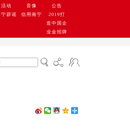
活动
音像
公告
南宁辟谣
信用南宁
2019打
造中国企
业金招牌