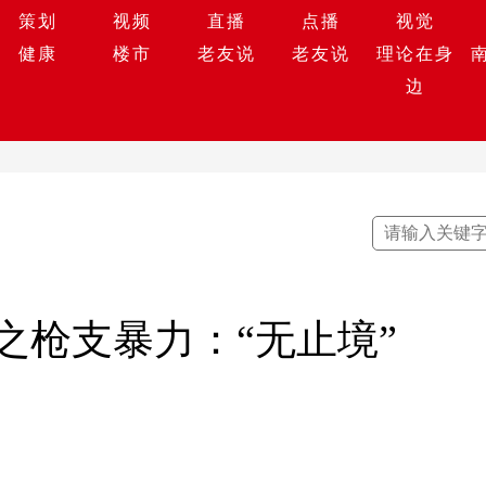
策划
视频
直播
点播
视觉
健康
楼市
老友说
老友说
理论在身
边
国之枪支暴力：“无止境”