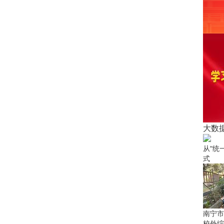
大数
从“统
式
南宁市
校外综