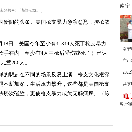
南宁
未经授权，请勿转载。）
美国新闻的头条。美国枪支暴力愈演愈烈，控枪依
月18日，美国今年至少有41344人死于枪支暴力，
南宁
枪手在内、至少有4人中枪后受伤或死亡）已达
广西
，儿童286人。
20
样的悲剧在不同的场景反复上演。枪支文化根深
题不断加深，生活压力攀升，这些都是美国枪支
共享
法屡次碰壁，更使枪支暴力成为无解痼疾。（陈
客户端