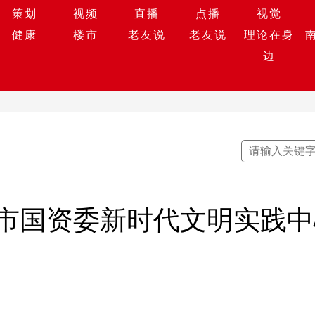
策划
视频
直播
点播
视觉
健康
楼市
老友说
老友说
理论在身
边
市国资委新时代文明实践中