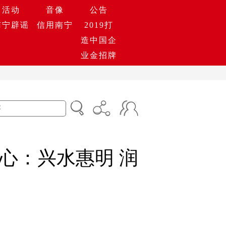
活动
音像
公告
南宁辟谣
信用南宁
2019打
造中国企
业金招牌
心：兴水惠明 润