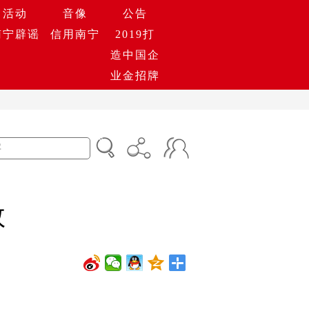
活动
音像
公告
南宁辟谣
信用南宁
2019打
造中国企
业金招牌
救