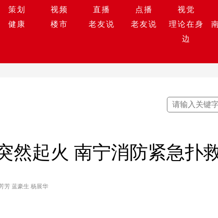
策划
视频
直播
点播
视觉
健康
楼市
老友说
老友说
理论在身
边
突然起火 南宁消防紧急扑
芳芳 蓝豪生 杨展华