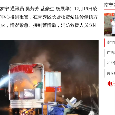
南宁
宁 通讯员 吴芳芳 蓝豪生 杨展华）12月19日凌
挥中心接到报警，在青秀区长塘收费站往伶俐镇方
起火，情况紧急。接到警情后，消防救援人员立即
南宁
广西
20
共享