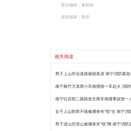
责任编辑：唐秋艳
值班编审：黄登
相关阅读
男子上山作业迷路被困悬崖 南宁消防紧急
南宁厢竹大道两小车相撞致一车起火 消防
南宁往宾阳二级路发生两车相撞事故致一
女子上山割草不慎被捕兽夹“咬”住 南宁消
男子进山挖淮山被捕兽夹“咬”脚 南宁消防