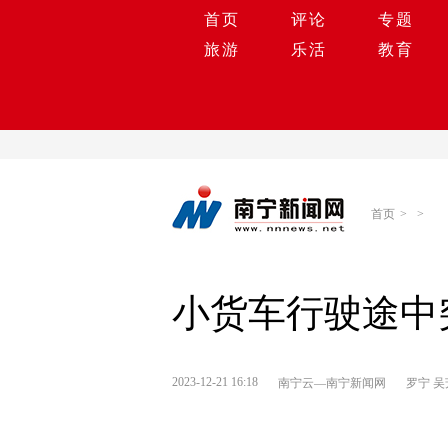
首页
评论
专题
旅游
乐活
教育
首页
>
>
小货车行驶途中
2023-12-21 16:18
南宁云—南宁新闻网
罗宁 吴