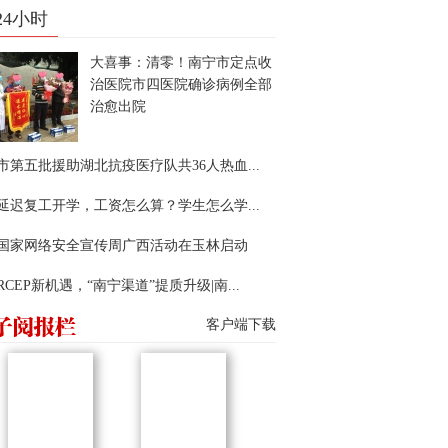
24小时
大喜事：清零！南宁市定点收
治医院市四医院确诊病例全部
治愈出院
市第五批援助湖北抗疫医疗队共36人热血...
延迟复工开学，工资怎么算？学生怎么学...
22国家网络安全宣传周广西活动在玉林启动
RCEP新机遇，“南宁渠道”提质升级|南...
客户端下载