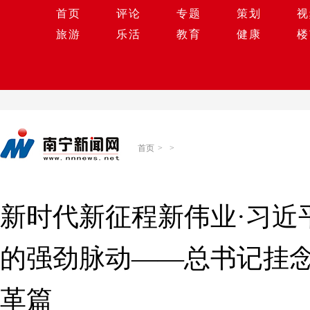
首页
评论
专题
策划
视
旅游
乐活
教育
健康
楼
首页
>
>
新时代新征程新伟业·习近
的强劲脉动——总书记挂
革篇