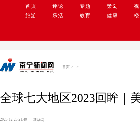
首页
评论
专题
策划
视
旅游
乐活
教育
健康
楼
首页
>
>
全球七大地区2023回眸
2023-12-23 21:40
新华网