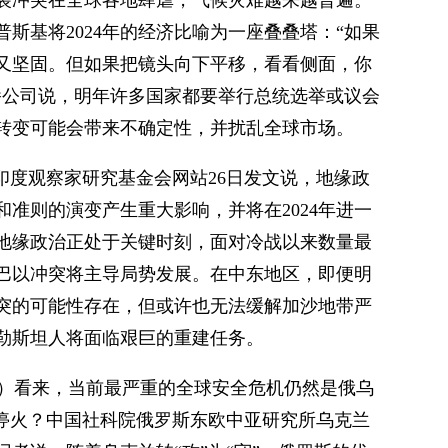
装冲突在全球各地肆虐，气候灾难越来越普遍。
斯基将2024年的经济比喻为一座叠叠塔：“如果
又坚固。但如果把镜头向下平移，看看侧面，你
播公司说，明年许多国家都要举行总统选举或议会
转变可能会带来不确定性，并扰乱全球市场。
。”印度观察家研究基金会网站26日发文说，地缘政
准则的演变产生重大影响，并将在2024年进一
地缘政治正处于关键时刻，面对冷战以来数量最
巴以冲突将主导局势发展。在中东地区，即便明
突的可能性存在，但或许也无法缓解加沙地带严
勒斯坦人将面临艰巨的重建任务。
N）看来，当前最严重的全球安全危机仍然是俄乌
是停火？中国社科院俄罗斯东欧中亚研究所乌克兰