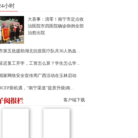
24小时
大喜事：清零！南宁市定点收
治医院市四医院确诊病例全部
治愈出院
市第五批援助湖北抗疫医疗队共36人热血...
延迟复工开学，工资怎么算？学生怎么学...
22国家网络安全宣传周广西活动在玉林启动
RCEP新机遇，“南宁渠道”提质升级|南...
客户端下载