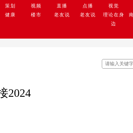
策划
视频
直播
点播
视觉
健康
楼市
老友说
老友说
理论在身
边
2024