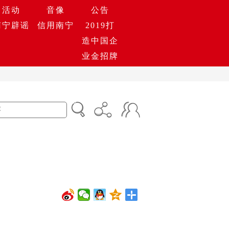
活动
音像
公告
南宁辟谣
信用南宁
2019打
造中国企
业金招牌