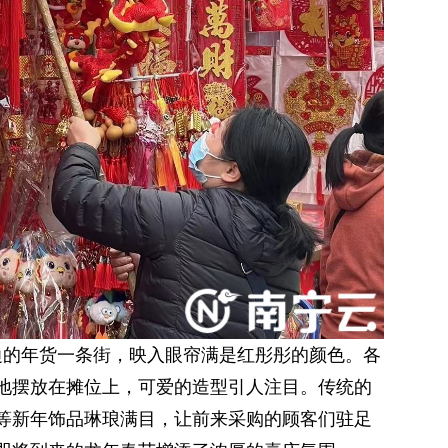
边的年货一条街，映入眼帘满是红彤彤的颜色。各
地摆放在摊位上，可爱的造型引人注目。传统的
等新年饰品琳琅满目，让前来采购的顾客们驻足