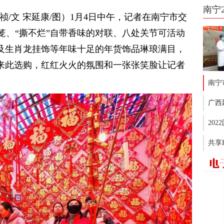
南宁
祯/文 宋延康/图）1月4日中午，记者在南宁市交
笼、“撕不烂”自带香味的对联、八处关节可活动
贴及生肖龙挂饰等年味十足的年货饰品琳琅满目，
民来此选购，红红火火的氛围和一张张笑脸让记者
南宁
广西
20
共享