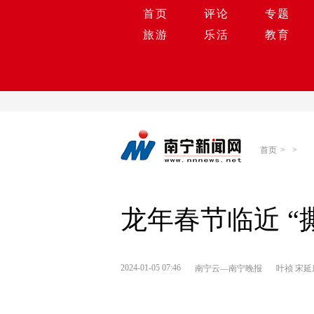
首页
评论
专题
旅游
乐活
教育
首页
>
>
龙年春节临近 “
2024-01-05 07:46
南宁云—南宁晚报
叶祯 宋延