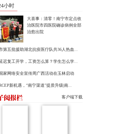
24小时
大喜事：清零！南宁市定点收
治医院市四医院确诊病例全部
治愈出院
市第五批援助湖北抗疫医疗队共36人热血...
延迟复工开学，工资怎么算？学生怎么学...
22国家网络安全宣传周广西活动在玉林启动
RCEP新机遇，“南宁渠道”提质升级|南...
客户端下载