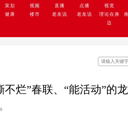
策划
视频
直播
点播
视觉
健康
楼市
老友说
老友说
理论在身
边
撕不烂”春联、“能活动”的
康