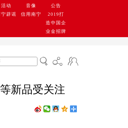
活动
音像
公告
南宁辟谣
信用南宁
2019打
造中国企
业金招牌
龙等新品受关注