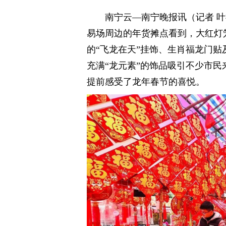
南宁云—南宁晚报讯（记者 叶
易场周边的年货摊点看到，大红灯
的“飞龙在天”挂饰、生肖福龙门
充满“龙元素”的饰品吸引不少市
提前感受了龙年春节的喜悦。