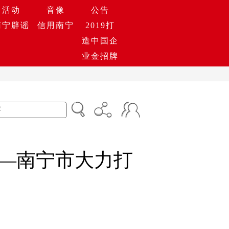
活动
音像
公告
南宁辟谣
信用南宁
2019打
造中国企
业金招牌
——南宁市大力打