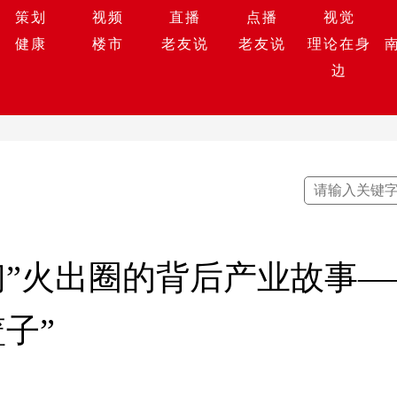
策划
视频
直播
点播
视觉
健康
楼市
老友说
老友说
理论在身
边
们”火出圈的背后产业故事
子”