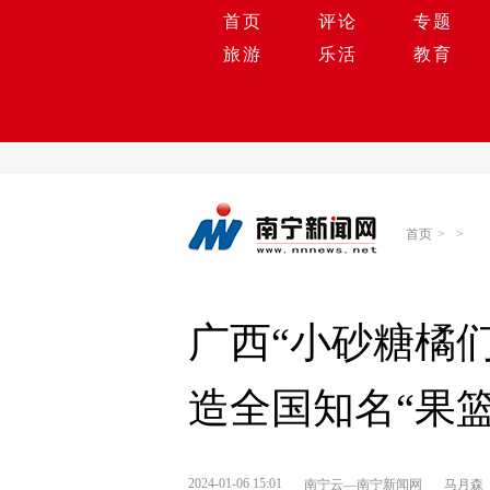
首页
评论
专题
旅游
乐活
教育
首页
>
>
广西“小砂糖橘
造全国知名“果篮
2024-01-06 15:01
南宁云—南宁新闻网
马月森