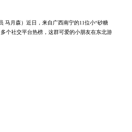
 马月森）近日，来自广西南宁的11位小“砂糖
了多个社交平台热榜，这群可爱的小朋友在东北游
注，大家对这场特殊互动充满赞美和期待。为了
暖心守护，1月5日下午，由南宁市武鸣沃柑产业
及南宁市西乡塘区双定镇义平村赠送的3车砂糖
向北国风光无限的冰城哈尔滨。
货车陆续从南宁北农产品交易中心发车，驶向哈尔滨。记者潘浩
热带季风气候，光热充足，雨量充沛，无霜期
位优势和优越的自然条件孕育了优质的南宁水
“6+6”全产业链为工作重点，深入实施水果生