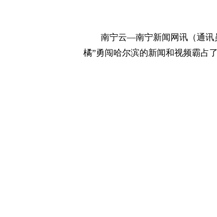
南宁云—南宁新闻网讯（通讯员
橘”勇闯哈尔滨的新闻和视频霸占
学的一举一动受到了全国网友的关
答谢东北人民对南宁11位小朋友的
联合会会员单位赠送的8车沃柑以
橘，从地处祖国南疆的绿城南宁驶
1月5日下午，满载沃柑和砂糖橘的11辆大
摄
南宁地处北回归线以南，属亚
长，光温优势明显。得天独厚的区
果。近年来，南宁市以打造乡村振兴