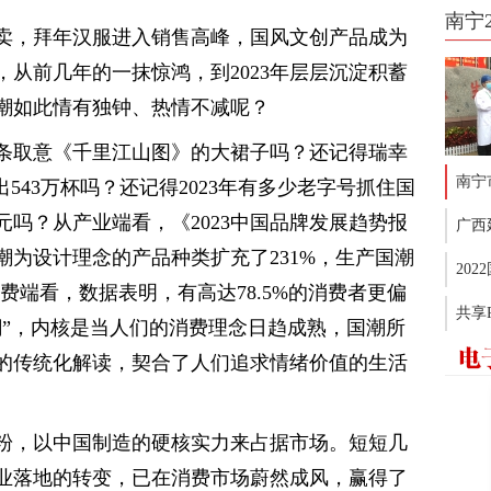
南宁
卖，拜年汉服进入销售高峰，国风文创产品成为
从前几年的一抹惊鸿，到2023年层层沉淀积蓄
潮如此情有独钟、热情不减呢？
条取意《千里江山图》的大裙子吗？还记得瑞幸
南宁
543万杯吗？还记得2023年有多少老字号抓住国
吗？从产业端看，《2023中国品牌发展趋势报
广西
以国潮为设计理念的产品种类扩充了231%，生产国潮
20
费端看，数据表明，有高达78.5%的消费者更偏
共享
潮”，内核是当人们的消费理念日趋成熟，国潮所
的传统化解读，契合了人们追求情绪价值的生活
粉，以中国制造的硬核实力来占据市场。短短几
业落地的转变，已在消费市场蔚然成风，赢得了