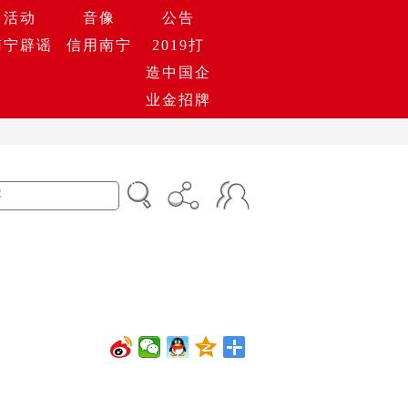
活动
音像
公告
南宁辟谣
信用南宁
2019打
造中国企
业金招牌