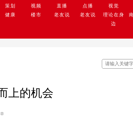
策划
视频
直播
点播
视觉
健康
楼市
老友说
老友说
理论在身
边
而上的机会
 蓉