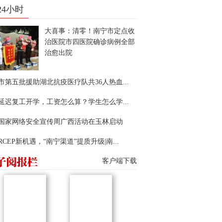
24小时
大喜事：清零！南宁市定点收
治医院市四医院确诊病例全部
治愈出院
市第五批援助湖北抗疫医疗队共36人热血...
延迟复工开学，工资怎么算？学生怎么学...
22国家网络安全宣传周广西活动在玉林启动
RCEP新机遇，“南宁渠道”提质升级|南...
客户端下载