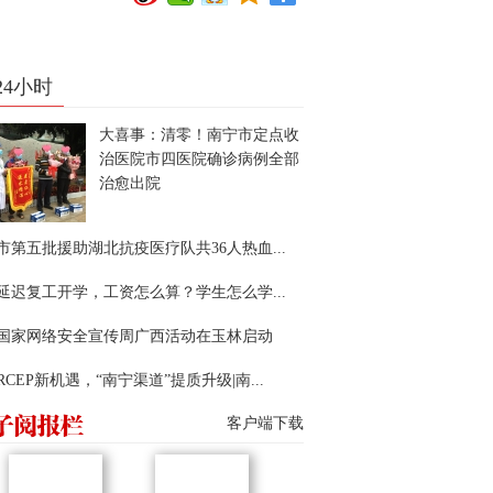
24小时
大喜事：清零！南宁市定点收
治医院市四医院确诊病例全部
治愈出院
市第五批援助湖北抗疫医疗队共36人热血...
延迟复工开学，工资怎么算？学生怎么学...
22国家网络安全宣传周广西活动在玉林启动
RCEP新机遇，“南宁渠道”提质升级|南...
客户端下载