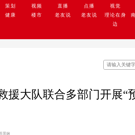
策划
视频
直播
点播
视觉
健康
楼市
老友说
老友说
理论在身
边
救援大队联合多部门开展“
 苏景娴