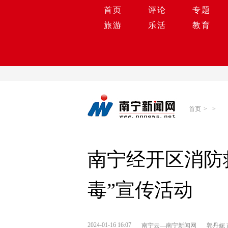
首页
评论
专题
旅游
乐活
教育
首页
>
>
南宁经开区消防
毒”宣传活动
2024-01-16 16:07
南宁云—南宁新闻网
郭丹妮