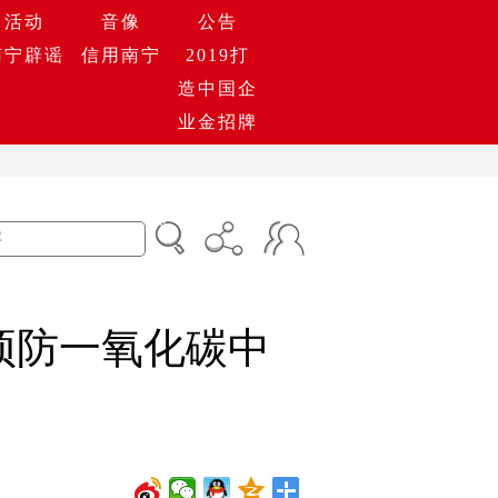
活动
音像
公告
南宁辟谣
信用南宁
2019打
造中国企
业金招牌
预防一氧化碳中