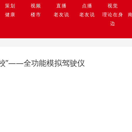
策划
视频
直播
点播
视觉
健康
楼市
老友说
老友说
理论在身
边
校”——全功能模拟驾驶仪