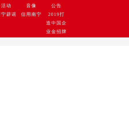
活动
音像
公告
南宁辟谣
信用南宁
2019打
造中国企
业金招牌