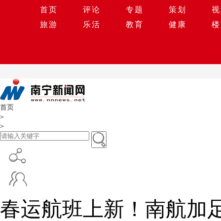
首页
评论
专题
策划
视
旅游
乐活
教育
健康
楼
首页
>
>
春运航班上新！南航加足