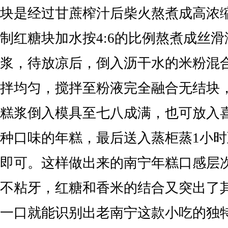
块是经过甘蔗榨汁后柴火熬煮成高浓
制红糖块加水按4:6的比例熬煮成丝
浆，待放凉后，倒入沥干水的米粉混
拌均匀，搅拌至粉液完全融合无结块
糕浆倒入模具至七八成满，也可放入
种口味的年糕，最后送入蒸柜蒸1小时至
即可。这样做出来的南宁年糕口感层
不粘牙，红糖和香米的结合又突出了
一口就能识别出老南宁这款小吃的独