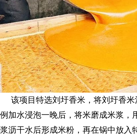
该项目特选刘圩香米，将刘圩香米洗
例加水浸泡一晚后，将米磨成米浆，
浆沥干水后形成米粉，再在锅中放入