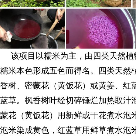
该项目以糯米为主，由四类天然植
糯米本色形成五色而得名。四类天然
香树、密蒙花（黄饭花）或黄姜、红
蓝草。枫香树叶经切碎锤烂加热取汁
蒙花（黄饭花）用新鲜或干花煮水泡
泡米染成黄色，红蓝草用鲜草煮水泡