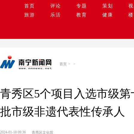
首页
评论
专题
策划
视
旅游
乐活
教育
健康
楼
首页
>
>
青秀区5个项目入选市级第
批市级非遗代表性传承人
2024-01-18 09:36
青秀区文化馆