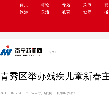
首页
评论
专题
策划
视
旅游
乐活
教育
健康
楼
首页
>
>
青秀区举办残疾儿童新春
2024-01-18 17:33
南宁云—南宁新闻网
庞丽娜 李晓源