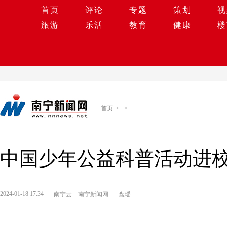
首页
评论
专题
策划
视
旅游
乐活
教育
健康
楼
首页
>
>
中国少年公益科普活动进
2024-01-18 17:34
南宁云—南宁新闻网
盘瑶