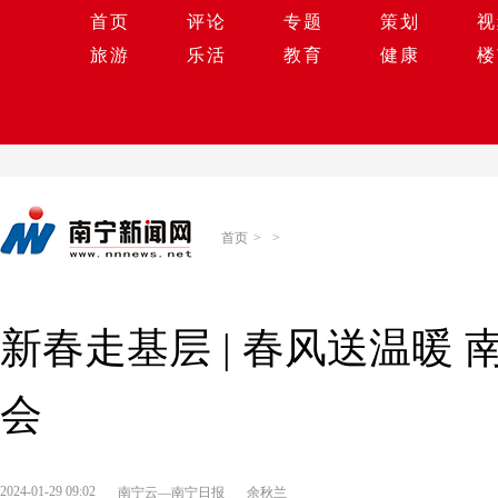
首页
评论
专题
策划
视
旅游
乐活
教育
健康
楼
首页
>
>
新春走基层 | 春风送温暖
会
2024-01-29 09:02
南宁云—南宁日报
余秋兰