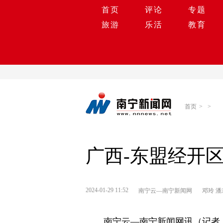
首页
评论
专题
旅游
乐活
教育
首页
>
>
广西-东盟经开
2024-01-29 11:52
南宁云—南宁新闻网
邓玲 潘
南宁云—南宁新闻网讯（记者 