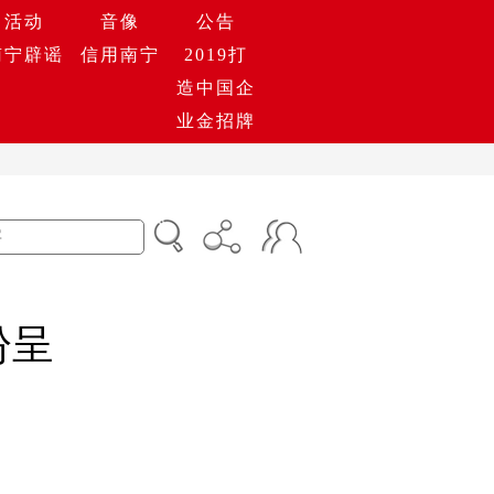
活动
音像
公告
南宁辟谣
信用南宁
2019打
造中国企
业金招牌
纷呈