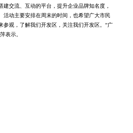
搭建交流、互动的平台，提升企业品牌知名度，
。活动主要安排在周末的时间，也希望广大市民
来参观，了解我们开发区，关注我们开发区。”广
丽萍表示。
摄）
开区还通过开展特色产品年货展销、直播带货、
比亚迪车展、人才招聘、东南亚特色美食试吃等
购物体验，以销促产加快推动“东盟经开区制