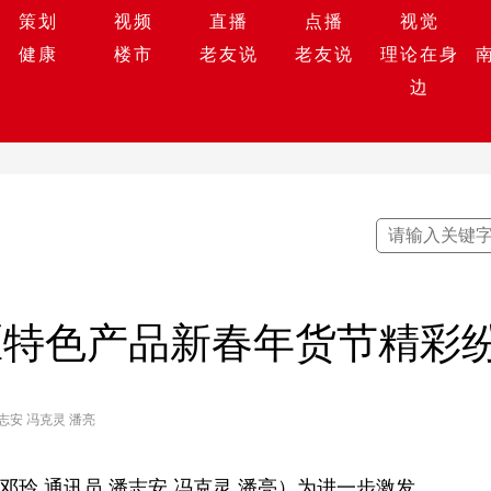
策划
视频
直播
点播
视觉
健康
楼市
老友说
老友说
理论在身
边
区特色产品新春年货节精彩
志安 冯克灵 潘亮
邓玲 通讯员 潘志安 冯克灵 潘亮）为进一步激发