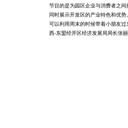
节目的是为园区企业与消费者之间
同时展示开发区的产业特色和优势
可以利用周末的时候带着小朋友过
西-东盟经开区经济发展局局长张
市民积极参与商家开展的游园活动（潘志安
在年货节期间，广西—东盟经
文艺演出、盲盒抽奖、豪礼放送、
一系列活动，让市民感受不一样的
造”走向广西、走向全国。
编辑：韦玮
责任编辑：罗宁