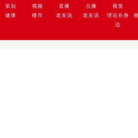
策划
视频
直播
点播
视觉
健康
楼市
老友说
老友说
理论在身
边