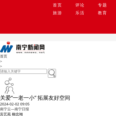
首页
评论
专题
旅游
乐活
教育
首页
>
>
关爱“一老一小” 拓展友好空间
2024-02-02 09:05
南宁云—南宁日报
宾艺苑 柳忠翊