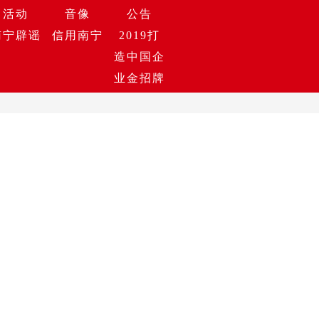
活动
音像
公告
南宁辟谣
信用南宁
2019打
造中国企
业金招牌