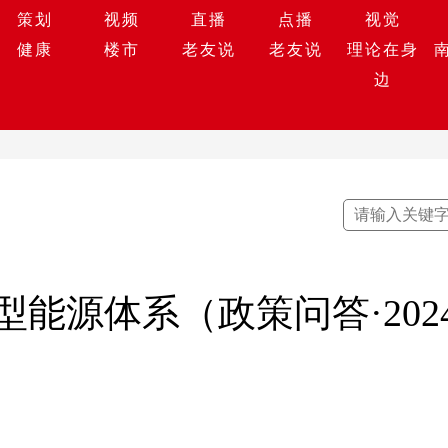
策划
视频
直播
点播
视觉
健康
楼市
老友说
老友说
理论在身
边
能源体系（政策问答·202