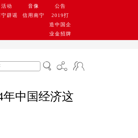
活动
音像
公告
南宁辟谣
信用南宁
2019打
造中国企
业金招牌
4年中国经济这