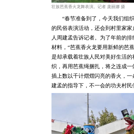
壮族芭蕉香火龙舞表演。记者 庞丽娜 摄
“春节准备到了，今天我们组
的民俗表演活动，还会到村里家家
人周建孟告诉记者。为了年前的排
材料，“芭蕉香火龙要用新鲜的芭
是却承载着壮族人民对美好生活的
织，再用芭蕉绳捆扎，将之连成一
插上数以千计熠熠闪亮的香火，一
建孟的指导下，不一会的功夫村民