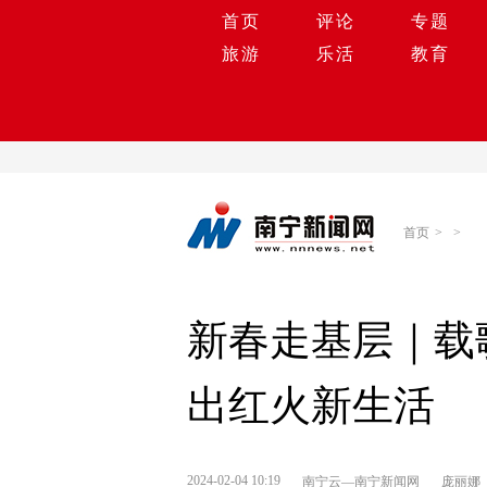
首页
评论
专题
旅游
乐活
教育
首页
>
>
新春走基层｜载
出红火新生活
2024-02-04 10:19
南宁云—南宁新闻网
庞丽娜