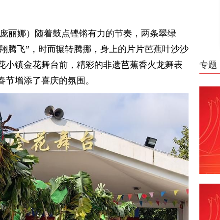
 庞丽娜）随着鼓点铿锵有力的节奏，两条翠绿
“翱翔腾飞”，时而辗转腾挪，身上的片片芭蕉叶沙沙
金花小镇金花舞台前，精彩的非遗芭蕉香火龙舞表
专题
春节增添了喜庆的氛围。