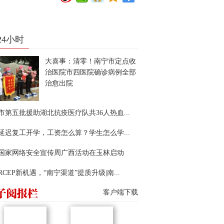
24小时
大喜事：清零！南宁市定点收
治医院市四医院确诊病例全部
治愈出院
市第五批援助湖北抗疫医疗队共36人热血...
延迟复工开学，工资怎么算？学生怎么学...
22国家网络安全宣传周广西活动在玉林启动
RCEP新机遇，“南宁渠道”提质升级|南...
客户端下载