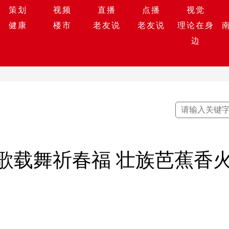
策划
视频
直播
点播
视觉
健康
楼市
老友说
老友说
理论在身
边
歌载舞祈春福 壮族芭蕉香