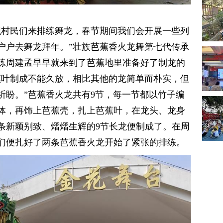
织村民们来排练舞龙，春节期间我们会开展一些列
户户去舞龙拜年。”壮族芭蕉香火龙舞第七代传承
练周建孟早早就来到了芭蕉地里准备好了制龙的
蕉叶制成不能久放，相比其他的龙简单而朴实，但
祈盼。”芭蕉香火龙共有9节，每一节都以竹子编
体，再饰上芭蕉壳，扎上芭蕉叶，在龙头、龙身
条新颖别致、熠熠生辉的9节长龙便制成了。在周
们便扎好了两条芭蕉香火龙开始了紧张的排练。