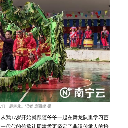
们一起舞龙。记者 庞丽娜 摄
，从我17岁开始就跟随爷爷一起在舞龙队里学习芭
”一代代的传承让周建孟更坚定了非遗传承人的培