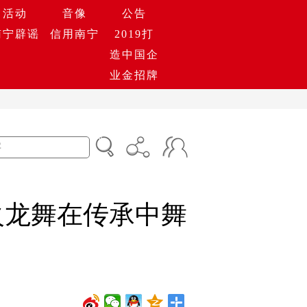
活动
音像
公告
南宁辟谣
信用南宁
2019打
造中国企
业金招牌
火龙舞在传承中舞