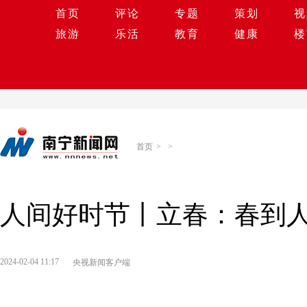
首页
评论
专题
策划
视
旅游
乐活
教育
健康
楼
首页
>
>
人间好时节丨立春：春到
2024-02-04 11:17
央视新闻客户端