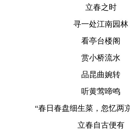
立春之时
寻一处江南园林
看亭台楼阁
赏小桥流水
品昆曲婉转
听黄莺啼鸣
“春日春盘细生菜，忽忆两
立春自古便有