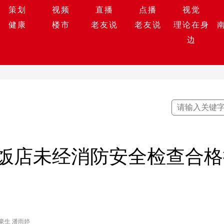
策划
视频
直播
点播
视觉
健康
楼市
老友说
老友说
理论在身
边
饭店未经消防安全检查合格
豪生 潘雨婷