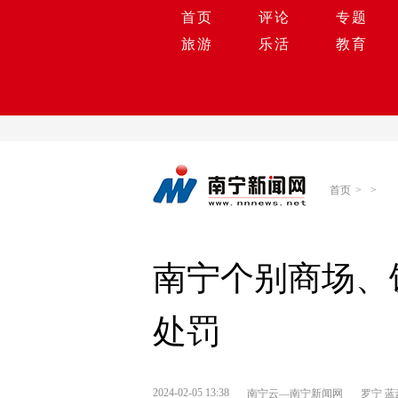
首页
评论
专题
旅游
乐活
教育
首页
>
>
南宁个别商场、
处罚
2024-02-05 13:38
南宁云—南宁新闻网
罗宁 蓝