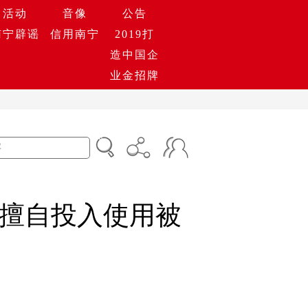
活动
音像
公告
南宁辟谣
信用南宁
2019打
造中国企
业金招牌
擅自投入使用被