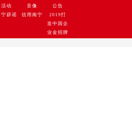
活动
音像
公告
南宁辟谣
信用南宁
2019打
造中国企
业金招牌