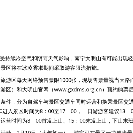
本周受持续冷空气和阴雨天气影响，南宁大明山有可能出现
，景区将在冰凌雾凇期间采取游客限流措施。
旅游区每天网络预售票限1000张，现场售票量视当天
和大明山官网（www.gxdms.org.cn）预约购票
营条件，分为自驾车与景区交通车同时运营和换乘景区交
车进入景区时间为8：00至17：00，一日游游客建议1
时间为8：00首发上山、15：00末发上山，下山末班车
活动。2月10日（大年初一），游客可在景区云龙佛光景