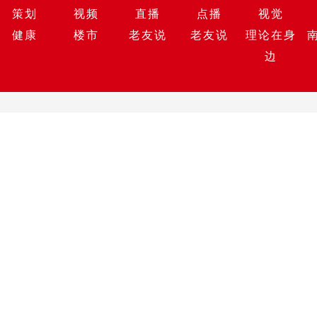
策划
视频
直播
点播
视觉
健康
楼市
老友说
老友说
理论在身
边