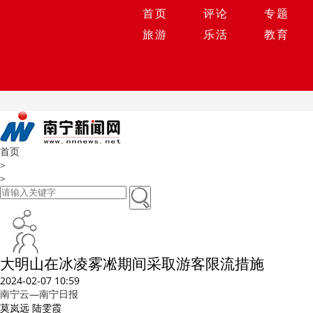
首页
评论
专题
旅游
乐活
教育
首页
>
>
大明山在冰凌雾凇期间采取游客限流措施
2024-02-07 10:59
南宁云—南宁日报
莫岚远 陆雯霞