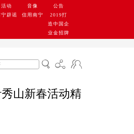
活动
音像
公告
南宁辟谣
信用南宁
2019打
造中国企
业金招牌
青秀山新春活动精