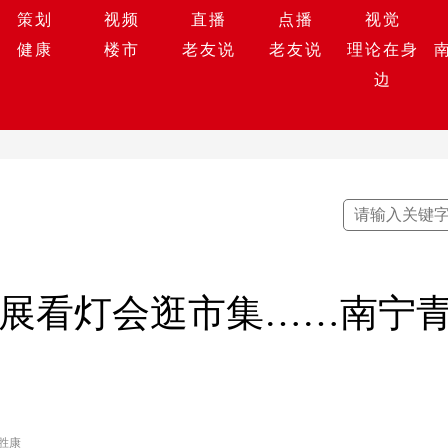
策划
视频
直播
点播
视觉
健康
楼市
老友说
老友说
理论在身
边
花展看灯会逛市集……南宁
胜康