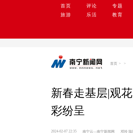
首页
评论
专题
旅游
乐活
教育
首页
>
>
新春走基层|观
彩纷呈
2024-02-07 22:35
南宁云—南宁新闻网
邓玲 陆