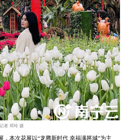
者 邓玲 摄
，本次花展以“龙腾新时代 幸福满邕城”为主