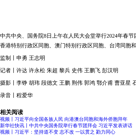
中共中央、国务院8日上午在人民大会堂举行2024年
香港特别行政区同胞、澳门特别行政区同胞、台湾同胞
监制丨申勇 王志明
记者丨许达 许永松 朱超 黎兵 史伟 王鹏飞 彭汉明
摄影丨李铮 胡玮 段德文 王鹏 荆伟 郭鸿 鄂介甫 曹亚星 
录音丨程爱华
相关阅读
视频丨习近平向全国各族人民 向港澳台同胞和海外侨胞拜年
新华社快讯丨中共中央国务院举行春节团拜会 习近平发表讲话
视频丨习近平：坚持道不变 志不改 一以贯之 勠力同心