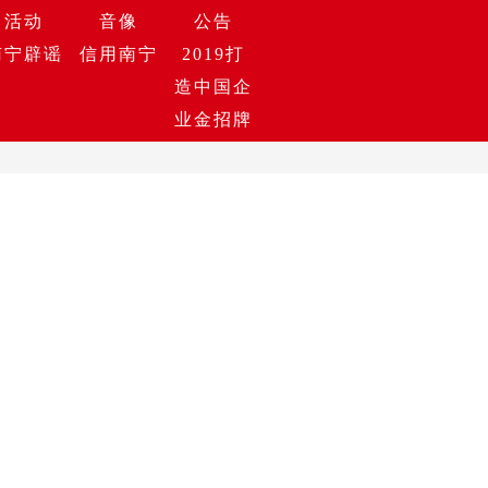
活动
音像
公告
南宁辟谣
信用南宁
2019打
造中国企
业金招牌