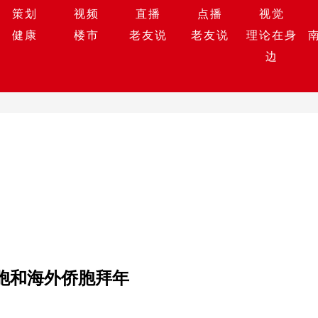
策划
视频
直播
点播
视觉
健康
楼市
老友说
老友说
理论在身
边
胞和海外侨胞拜年