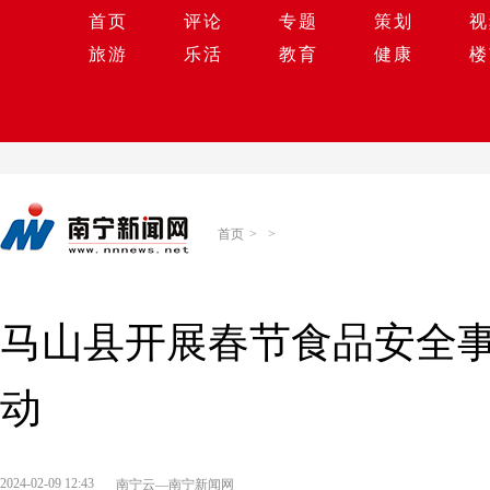
首页
评论
专题
策划
视
旅游
乐活
教育
健康
楼
首页
>
>
马山县开展春节食品安全事
动
2024-02-09 12:43
南宁云—南宁新闻网