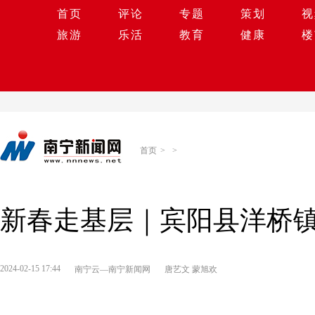
首页
评论
专题
策划
视
旅游
乐活
教育
健康
楼
首页
>
>
新春走基层｜宾阳县洋桥
2024-02-15 17:44
南宁云—南宁新闻网
唐艺文 蒙旭欢