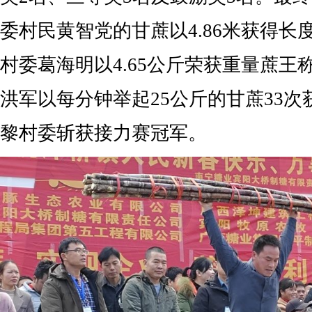
委村民黄智党的甘蔗以4.86米获得长
村委葛海明以4.65公斤荣获重量蔗王
洪军以每分钟举起25公斤的甘蔗33
黎村委斩获接力赛冠军。