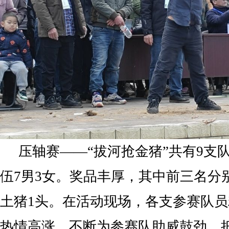
压轴赛——“拔河抢金猪”共有9支
伍7男3女。奖品丰厚，其中前三名分
土猪1头。在活动现场，各支参赛队
热情高涨，不断为参赛队助威鼓劲，