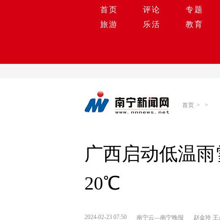
首页
评论
专题
旅游
乐活
教育
首页
>
>
广西启动低温雨
20℃
2024-02-23 07:50
南宁云—南宁晚报
赵金玲 王