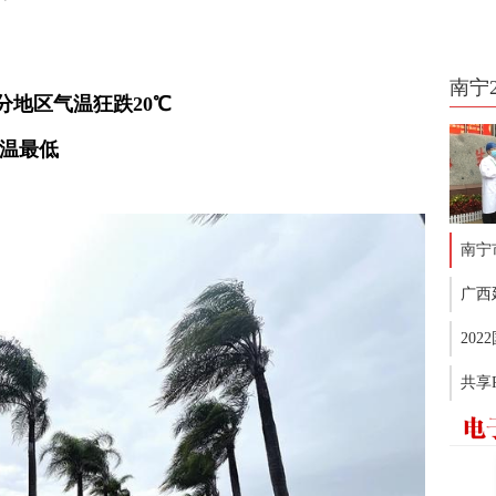
南宁
分地区气温狂跌20℃
气温最低
南宁
广西
20
共享