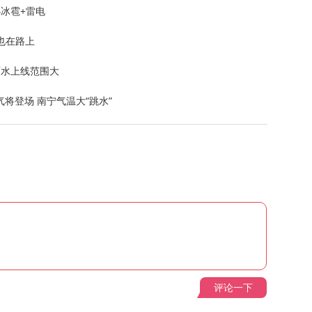
小冰雹+雷电
也在路上
雨水上线范围大
将登场 南宁气温大“跳水”
评论一下