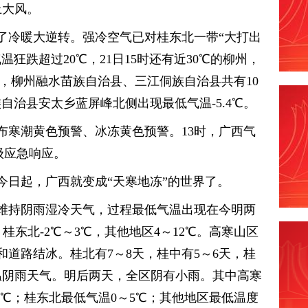
上大风。
了冷暖大逆转。强冷空气已对桂东北一带“大打出
温狂跌超过20℃，21日15时还有近30℃的柳州，
昨日，柳州融水苗族自治县、三江侗族自治县共有10
自治县安太乡蓝屏峰北侧出现最低气温-5.4℃。
布寒潮黄色预警、冰冻黄色预警。13时，广西气
级应急响应。
今日起，广西就变成“天寒地冻”的世界了。
维持阴雨湿冷天气，过程最低气温出现在今明两
，桂东北-2℃～3℃，其他地区4～12℃。高寒山区
道路结冰。桂北有7～8天，桂中有5～6天，桂
低温阴雨天气。明后两天，全区阴有小雨。其中高寒
0℃；桂东北最低气温0～5℃；其他地区最低温度