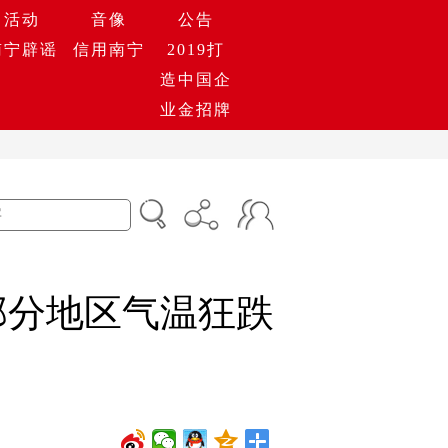
活动
音像
公告
南宁辟谣
信用南宁
2019打
造中国企
业金招牌
部分地区气温狂跌