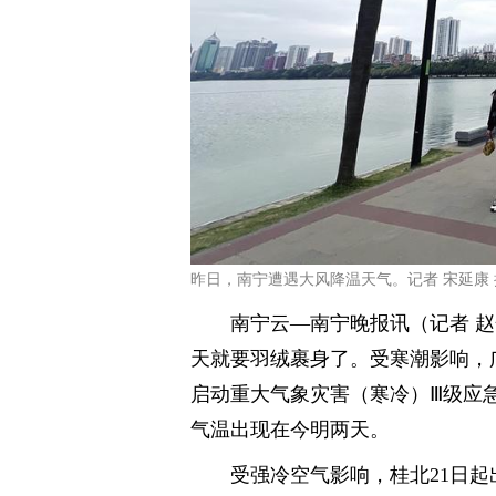
昨日，南宁遭遇大风降温天气。记者 宋延康 
南宁云—南宁晚报讯（记者 赵
天就要羽绒裹身了。受寒潮影响，
启动重大气象灾害（寒冷）Ⅲ级应
气温出现在今明两天。
受强冷空气影响，桂北21日起