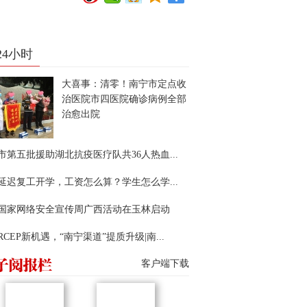
24小时
大喜事：清零！南宁市定点收
治医院市四医院确诊病例全部
治愈出院
市第五批援助湖北抗疫医疗队共36人热血...
延迟复工开学，工资怎么算？学生怎么学...
22国家网络安全宣传周广西活动在玉林启动
RCEP新机遇，“南宁渠道”提质升级|南...
客户端下载