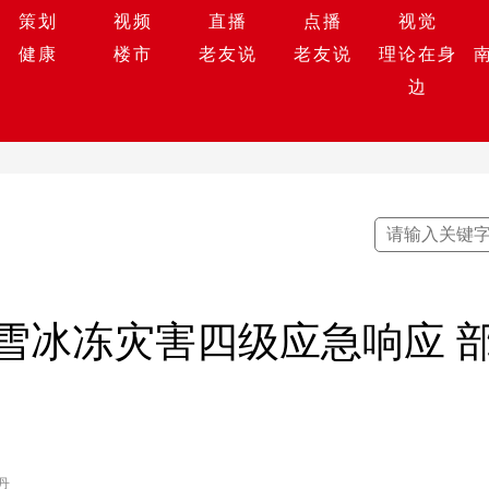
策划
视频
直播
点播
视觉
健康
楼市
老友说
老友说
理论在身
边
雪冰冻灾害四级应急响应 
丹